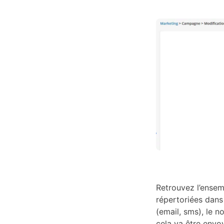
Retrouvez l’ense
répertoriées dans
(email, sms), le n
cela va être envo