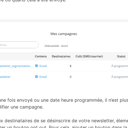
une fois envoyé ou une date heure programmée, il n’est plu
ifier une campagne.
 destinataires de se désinscrire de votre newsletter, éleme
er un bouton opt out. Pour cela, ajouter un bouton dans la 