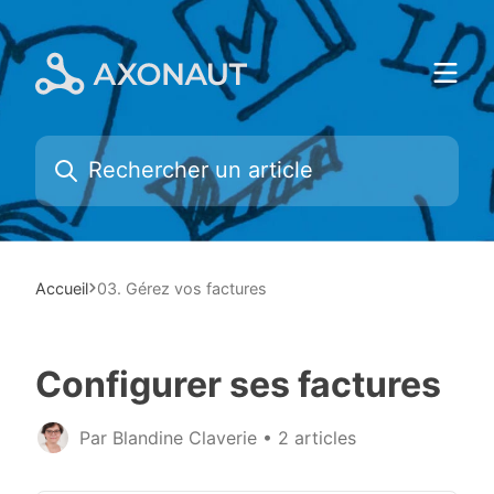
Skip
to
content
Accueil
03. Gérez vos factures
Configurer ses factures
Par Blandine Claverie
•
2 articles