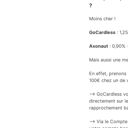
?
Moins cher !
GoCardless
: 1,2
Axonaut
: 0,90% 
Mais aussi une me
En effet, prenons
100€ chez un de v
–> GoCardless vou
directement sur l
rapprochement ban
–> Via le Compte 