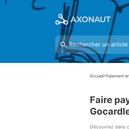
Skip
to
content
Accueil
Paiement en
Faire pa
Gocardl
Découvrez dans ce