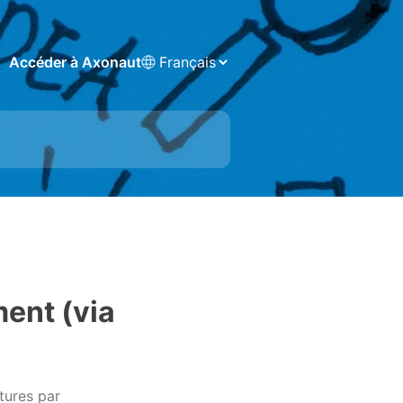
Accéder à Axonaut
ment (via
tures par