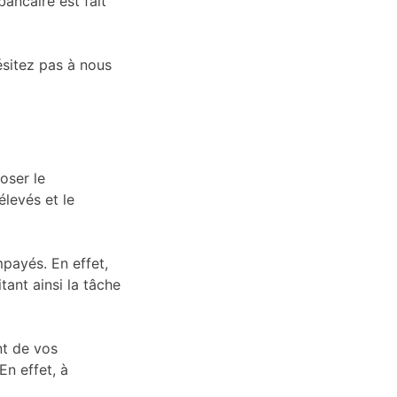
ancaire est fait
ésitez pas à nous
oser le
élevés et le
mpayés. En effet,
tant ainsi la tâche
nt de vos
En effet, à