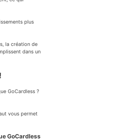
aissements plus
, la création de
omplissent dans un
!
 que GoCardless ?
naut vous permet
que GoCardless