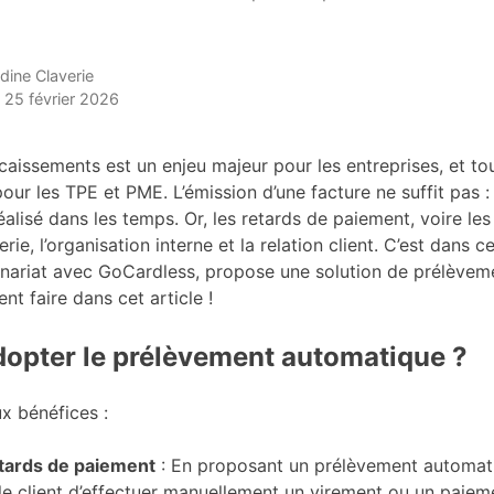
ndine Claverie
 : 25 février 2026
caissements est un enjeu majeur pour les entreprises, et to
our les TPE et PME. L’émission d’une facture ne suffit pas :
éalisé dans les temps. Or, les retards de paiement, voire le
erie, l’organisation interne et la relation client. C’est dans 
nariat avec GoCardless, propose une solution de prélèvem
 faire dans cet article !
dopter le prélèvement automatique ?
ux bénéfices :
tards de paiement
: En proposant un prélèvement automat
 le client d’effectuer manuellement un virement ou un paiem