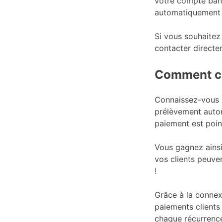
votre compte banc
automatiquement 
Si vous souhaitez
contacter direct
Comment co
Connaissez-vous G
prélèvement autom
paiement est poin
Vous gagnez ainsi 
vos clients peuven
!
Grâce à la connex
paiements clients
chaque récurrence