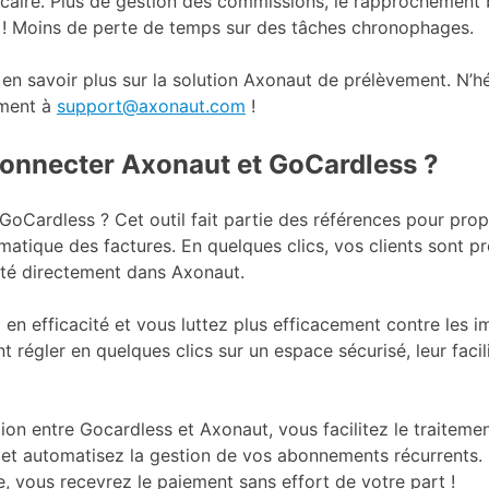
aire. Plus de gestion des commissions, le rapprochement b
! Moins de perte de temps sur des tâches chronophages.
 en savoir plus sur la solution Axonaut de prélèvement. N’h
ement à
support@axonaut.com
!
nnecter Axonaut et GoCardless ?
oCardless ? Cet outil fait partie des références pour prop
atique des factures. En quelques clics, vos clients sont pr
té directement dans Axonaut.
en efficacité et vous luttez plus efficacement contre les i
t régler en quelques clics sur un espace sécurisé, leur facili
ion entre Gocardless et Axonaut, vous facilitez le traiteme
 et automatisez la gestion de vos abonnements récurrents. 
, vous recevrez le paiement sans effort de votre part !