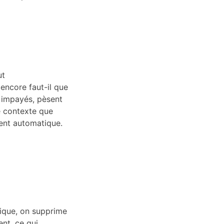
ut
 encore faut-il que
s impayés, pèsent
ce contexte que
ent automatique.
ique, on supprime
ent, ce qui